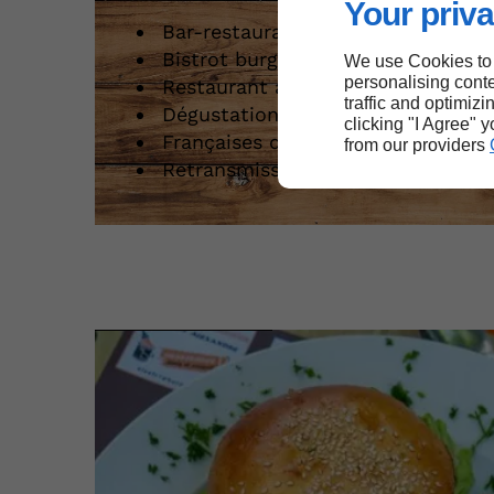
Your priva
Bar-restaurant / brasserie/ bar à 
Bistrot burgers
We use Cookies to
personalising conte
Restaurant avec terrasse
traffic and optimizi
Dégustation d’huîtres
clicking "I Agree" 
Françaises des jeux/ tabac PMU
from our providers
Retransmission sportive