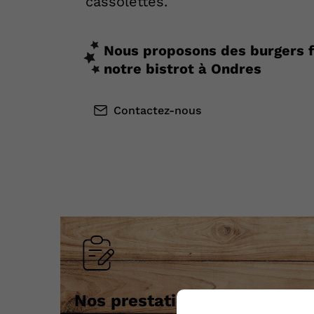
cassolettes.
Nous proposons des burgers f
notre bistrot à Ondres
Contactez-nous
Nos prestations