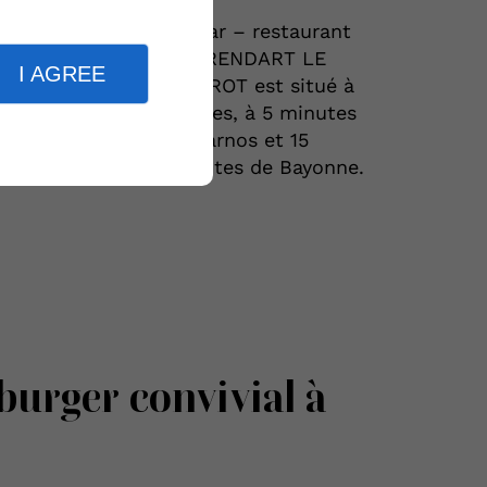
ux et
Le bar – restaurant
LARRENDART LE
I AGREE
BISTROT est situé à
Ondres, à 5 minutes
ison
de Tarnos et 15
e
minutes de Bayonne.
 burger
convivial à