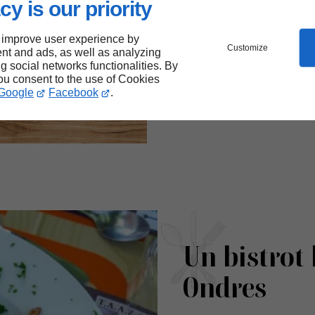
cy is our priority
tapas
Accueil chaleure
convivial
 improve user experience by
Customize
nt and ads, as well as analyzing
Retransmission
ng social networks functionalities. By
sportive
you consent to the use of Cookies
Cuisine faite ma
Google
Facebook
.
Terrasse couvert
Un bistrot
Ondres