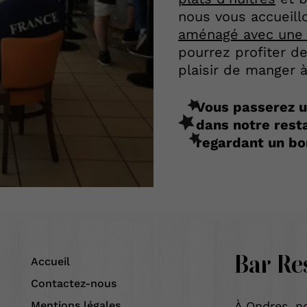
nous vous accueill
aménagé avec une 
pourrez profiter d
plaisir de manger à l
Vous passerez u
dans notre rest
regardant un b
Bar Re
Accueil
Contactez-nous
Mentions légales
À Ondres, n