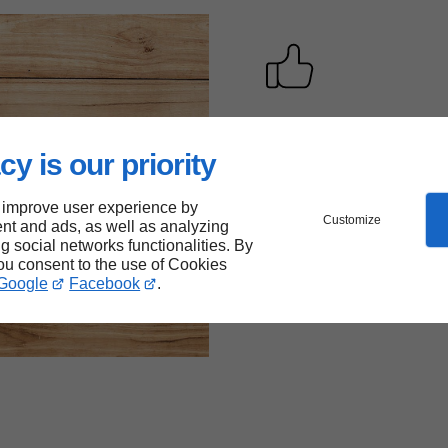
Nos plus
cy is our priority
tapas
Accueil chaleure
convivial
 improve user experience by
Customize
nt and ads, as well as analyzing
Retransmission
ng social networks functionalities. By
sportive
you consent to the use of Cookies
Cuisine faite ma
Google
Facebook
.
Terrasse couvert