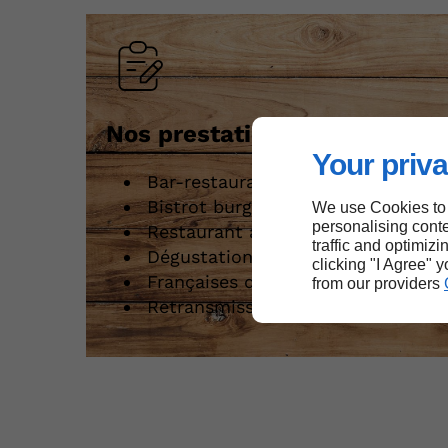
Nos prestations
Your priva
Bar-restaurant / brasserie/ bar à 
Bistrot burgers
We use Cookies to
personalising conte
Restaurant avec terrasse
traffic and optimizi
Dégustation d’huîtres
clicking "I Agree" 
Françaises des jeux/ tabac PMU
from our providers
Retransmission sportive