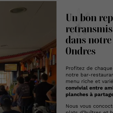
Un bon rep
retransmi
dans notre
Ondres
Profitez de chaque
notre bar-restaura
menu riche et vari
convivial entre am
planches à partage
Nous vous concoc
plats d’huîtres
et b