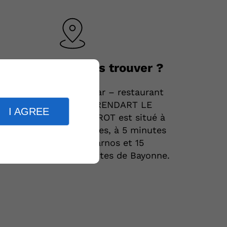
Où nous trouver ?
ux et
Le bar – restaurant
LARRENDART LE
I AGREE
BISTROT est situé à
Ondres, à 5 minutes
ison
de Tarnos et 15
e
minutes de Bayonne.