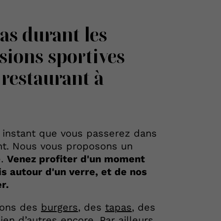
as durant les
ssions
sportives
 restaurant à
 instant que vous passerez dans
nt. Nous vous proposons un
é.
Venez profiter d'un moment
is autour d'un verre, et de nos
r.
tons des
burgers
, des
tapas
, des
ien d’autres encore. Par ailleurs,